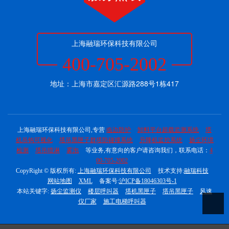
上海融瑞环保科技有限公司
400-705-2002
地址：上海市嘉定区汇源路288号1栋417
上海融瑞环保科技有限公司,专营
临边防护
卸料平台超载监测系统
塔
机吊钩可视化
塔吊黑匣子群塔防碰撞系统
升降机监控系统
扬尘环境
检测
塔吊喷淋
雾泡
等业务,有意向的客户请咨询我们，联系电话：
4
00-705-2002
CopyRight © 版权所有:
上海融瑞环保科技有限公司
技术支持:
融瑞科技
网站地图
XML
备案号:
沪ICP备18046303号-1
本站关键字:
扬尘监测仪
楼层呼叫器
塔机黑匣子
塔吊黑匣子
风速
仪厂家
施工电梯呼叫器