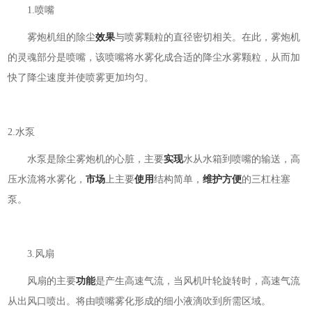
1.喷嘴
雾炮机组的除尘
效果
与喷雾颗粒的直径密切相关。在此，雾炮机
的灵魂部分是喷嘴，该喷嘴将水雾化成合适的降尘水雾颗粒，从而加
快了降尘速度并使喷雾更加均匀。
2.水泵
水泵是除尘雾炮机的心脏，主要
实现
水从水箱到喷嘴的输送，高
压水流将水雾化，
市场
上主要
使用
结构简单，
维护
方便
的三杠柱塞
泵。
3.风扇
风扇的主要
功能
是产生高速气流，当风机叶轮旋转时，高速气流
从出风口喷出。将由喷嘴雾化形成的细小液滴吹到所需区域。