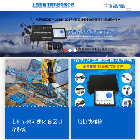
塔机吊钩可视化 盲区引
塔机防碰撞
导系统