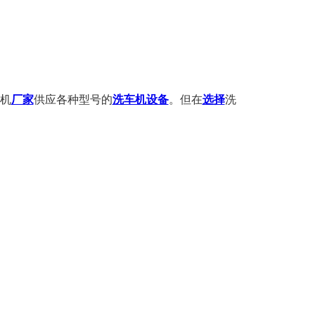
机
厂家
供应各种型号的
洗车机设备
。但在
选择
洗