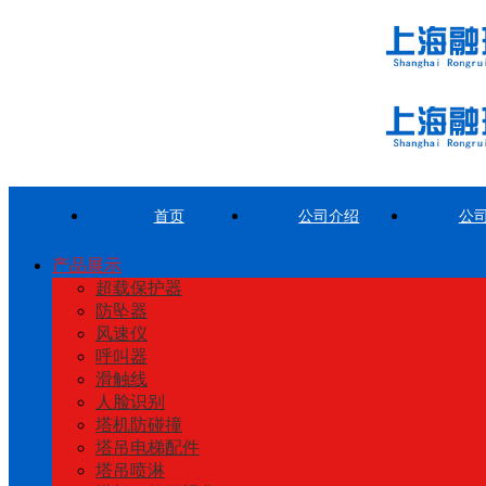
首页
公司介绍
公
产品展示
超载保护器
防坠器
风速仪
呼叫器
滑触线
人脸识别
塔机防碰撞
塔吊电梯配件
塔吊喷淋