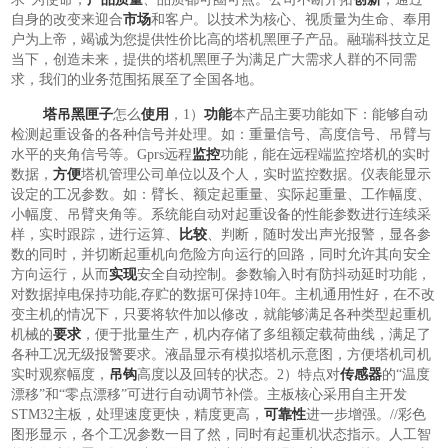
自身的改变来迎合
市场
和客户。以技术为核心、视质量为生命、奉用
户为上帝，竭诚为您提供性价比高的塔机黑匣子产品。融瑞科技立足
当下，创造未来，提供的塔机黑匣子为满足广大需求人群的不同需
求，我们的业务范围拓展至了全国各地。
塔吊黑匣子
怎么
使用
，1）
功能
本产品主要功能如下：能够自动
检测起重设备的各种信号并处理。如：重量信号、高度信号、吊臂与
水平的夹角信号等。Gprs远程
监控
功能，能在远程端监控塔机的实时
数据，
方便
塔机管理公司单位以及个人，实时监控数据。仪表能显示
设定的工况参数。如：臂长、额定起重量、实际起重量、工作幅度、
小幅度、吊臂夹角等。系统能自动对起重设备的性能参数进行连续采
样，实时跟踪，进行运算、
比较
、判断，随时发出声光报警，显各参
数的同时，并切断起重机向危险方向运行的回路，同时允许其向安全
方向运行，从而
实现
安全自动控制。参数输入时有防抖动延时功能，
对数据掉电保持功能,存贮的数据可保持10年。主机通用性好，在不改
变主机的情况下，只要将软件加以修改，就能够满足各种类型起重机
机械的
要求
，便于批量生产，机内存储了多组额定载荷曲线，满足了
各种工况无级报警要求。液晶显示有模拟塔机示意图，方便塔机司机
实时观察幅度，
吊钩
高度以及回转的状态。2）特点对
传感器
的“温度
漂移”和“零点漂移”可进行自动调节补偿。主板核心采用自主开发
STM32主板，处理速度更快，精度更高，
可靠性
进一步增强。//彩色
图形显示，各个工况参数一目了然，同时有起重机状态指示。人工智