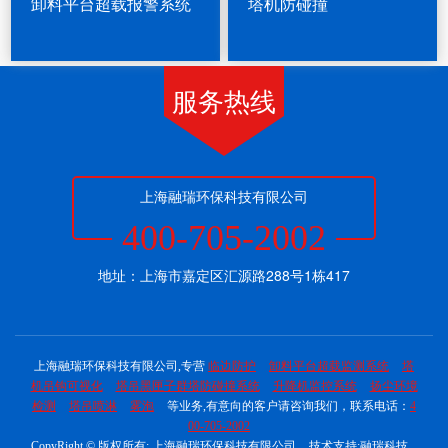
卸料平台超载报警系统
塔机防碰撞
服务热线
上海融瑞环保科技有限公司
400-705-2002
地址：上海市嘉定区汇源路288号1栋417
上海融瑞环保科技有限公司,专营
临边防护
卸料平台超载监测系统
塔
机吊钩可视化
塔吊黑匣子群塔防碰撞系统
升降机监控系统
扬尘环境
检测
塔吊喷淋
雾泡
等业务,有意向的客户请咨询我们，联系电话：
4
00-705-2002
CopyRight © 版权所有:
上海融瑞环保科技有限公司
技术支持:
融瑞科技