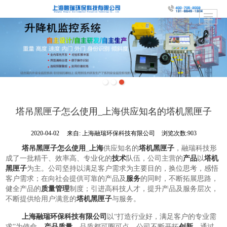
塔吊黑匣子怎么使用_上海供应知名的塔机黑匣子
2020-04-02
来自:
上海融瑞环保科技有限公司
浏览次数:903
塔吊黑匣子怎么使用
_
上海
供应知名的
塔机黑匣子
，融瑞科技形
成了一批精干、效率高、专业化的
技术
队伍，公司主营的
产品
以
塔机
黑匣子
为主。公司坚持以满足客户需求为主要目的，换位思考，感悟
客户需求；在向社会提供可靠的产品及
服务
的同时，不断拓展思路，
健全产品的
质量
管理
制度；引进高科技人才，提升产品及服务层次，
不断提供给用户满意的
塔机
黑匣子
与服务。
上海融瑞环保科技有限公司
以“打造行业好，满足客户的专业需
求”为使命，
产品质量
、品质都可圈可点。公司不断开拓
创新
，通过