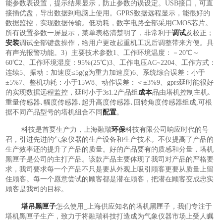
能参数表设置，提示结果显示，防止参数的误设定。USB接口，可直
接插优盘，导出数据到电脑上使用。GPRS数据远程显示，能很好的
数据监控，实现数据传输。低功耗，数字电路全部采用CMOS芯片。
所有设置参数一屏显示，菜单表格清楚明了，非常利于
调试
及校正；
安装
调试全部键盘操作，给用户更改起重机工况后调整带来方便。具
有声光报警功能。3）主要技术参数1、工作环境温度：－20℃～
60℃2、工作环境湿度：95%(25℃)3、工作电压AC~2204、工作方式：
连续5、振动：加速度≤5g(g为重力加速度)6、系统综合误差：小于
±5%7、整机功耗：小于15W8、动作误差：＜±3%9、gprs延时能很好
的实现数据远程监控，延时小于3s1.2产品组
成本
品由塔机控制主机､
重量传感器､幅度传感器､起升高度传感器､回转角度传感器组成,可根
据不同产品型号的塔机组合不同
配置
。
科技是首要生产力，上海融瑞
环保
科技有限公司响应时代的号
召，引进先进的气象仪器的生产设备和生产技术。不仅提高了产品的
生产效率还的提升了产品的质量。好的产品要有的质感和分量，塔机
黑匣子是公司的主打产品。该款产品主要体现了我司对产品的严格要
求，我司要求每一个产品不只是要从外观上吸引顾客更要从质量上留
住顾客。每一个愿意尝试的顾客都是潜在顾客，把潜在顾客变成忠实
顾客是我司的目标。
塔吊黑匣子
怎么使用_上海供应知名的塔机黑匣子，我们专注于
塔机黑匣子生产，致力于将融瑞科技打造成为气象仪器市场上受人瞩