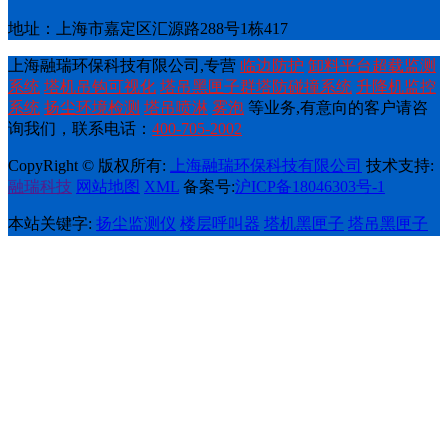
地址：上海市嘉定区汇源路288号1栋417
上海融瑞环保科技有限公司,专营
临边防护
卸料平台超载监测
系统
塔机吊钩可视化
塔吊黑匣子群塔防碰撞系统
升降机监控
系统
扬尘环境检测
塔吊喷淋
雾泡
等业务,有意向的客户请咨
询我们，联系电话：
400-705-2002
CopyRight © 版权所有:
上海融瑞环保科技有限公司
技术支持:
融瑞科技
网站地图
XML
备案号:
沪ICP备18046303号-1
本站关键字:
扬尘监测仪
楼层呼叫器
塔机黑匣子
塔吊黑匣子
风速仪厂家
施工电梯呼叫器
扫一扫访问移动端