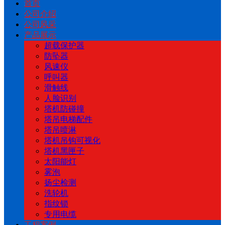
首页
公司介绍
公司风采
产品展示
超载保护器
防坠器
风速仪
呼叫器
滑触线
人脸识别
塔机防碰撞
塔吊电梯配件
塔吊喷淋
塔机吊钩可视化
塔机黑匣子
太阳能灯
雾泡
扬尘检测
洗轮机
指纹锁
专用电缆
工程案例