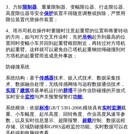
3、力矩
限制器
、重量限制器、变幅限位器、行走限位器、
高度限位器等安全
保护
装置不得随意调整或拆除，严禁用
限位装置代替操作装置；
4、塔吊司机在操作时要随时注意起重臂的位置和将要转动
的方向，如与对方交叉作业时，先把
吊钩
起升到最高的位
置同时变幅小车开回到起重臂根部附近，再转过对方塔机
的起重臂。这样就可以避免自己塔机起重钢丝绳碰撞到对
方塔机的起重臂而造成意外事故；
防碰撞系统
系统结构：基于
传感器
技术、嵌入式技术、数据采集技
术、数据融合处理，无线传感网络与远程数据通信技术，
实现
了
建筑
塔基单机运行的
群塔
干涉作业防碰撞的开放式
实时安全
监控
与声关预警报警灯
功能
。
系统模块：依据
标准
GB/T 5301-2008,模块具有
实时监测
载
重、小车幅度、起吊高度、回转角度、作业高度风速等参
数，以及实时信息显示、超限报警、
超载
控制、数据远程
存储、区域防碰撞和GPRS远程监控功能。实时数据可以在
手机端和电脑端查看。